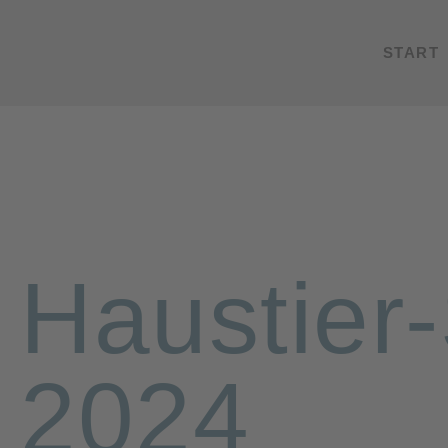
START
Haustier
2024