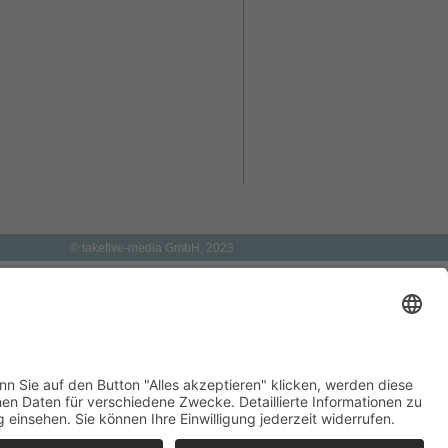
© takefive-media GmbH, 2023
eit 1983 weltweit für die Hilfe zur Selbsthilfe ein.
ve-media in Form eines Digitalprojekts den weiteren
her Basis. Der Familienbetrieb, der schon seit mehr
nstransfer und zur internationalen Vernetzung der