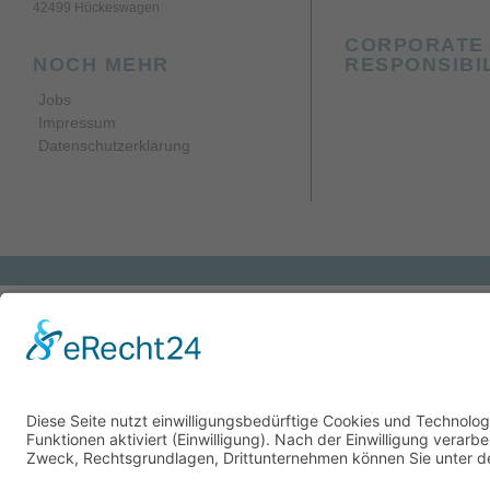
42499 Hückeswagen
CORPORATE 
RESPONSIBI
NOCH MEHR
Jobs
Impressum
Datenschutzerklärung
Der SES (Senior Expert Service) setzt sich als deut
Dies betrifft viele unterschiedliche Sektoren, dar
Ausbau der Marketingaktivitäten des mexikanischen 
als 40 Jahren besteht, befindet sich im Bundesst