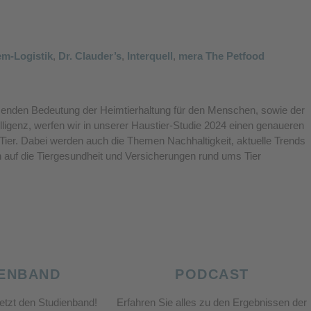
m-Logistik
,
Dr. Clauder’s
,
Interquell
,
mera The Petfood
hsenden Bedeutung der Heimtierhaltung für den Menschen, sowie der
elligenz, werfen wir in unserer Haustier-Studie 2024 einen genaueren
ier. Dabei werden auch die Themen Nachhaltigkeit, aktuelle Trends
 auf die Tiergesundheit und Versicherungen rund ums Tier
IENBAND
PODCAST
jetzt den Studienband!
Erfahren Sie alles zu den Ergebnissen der