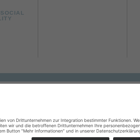
SOCIAL
LITY
sche Entsendeorganisation für ehrenamtliche Fach- und Führungskräfte s
unter auch die Heimtierbranche. Seit Ende 2025 unterstützt die takefi
Zierfischzuchtbetriebs Granja de Peces „La Huerta“ auf ehrenamtlic
aat Hidalgo. „Wir freuen uns, dass wir mit diesem Projekt zum Wisse