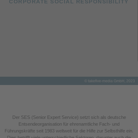
CORPORATE SOCIAL RESPONSIBILITY
© takefive-media GmbH, 2023
Der SES (Senior Expert Service) setzt sich als deutsche
Entsendeorganisation für ehrenamtliche Fach- und
Führungskräfte seit 1983 weltweit für die Hilfe zur Selbsthilfe ein.
Dies betrifft viele unterschiedliche Sektoren, darunter auch die