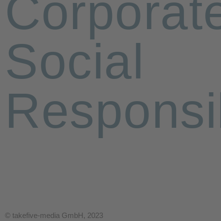
Corporat
Social
Responsib
© takefive-media GmbH, 2023