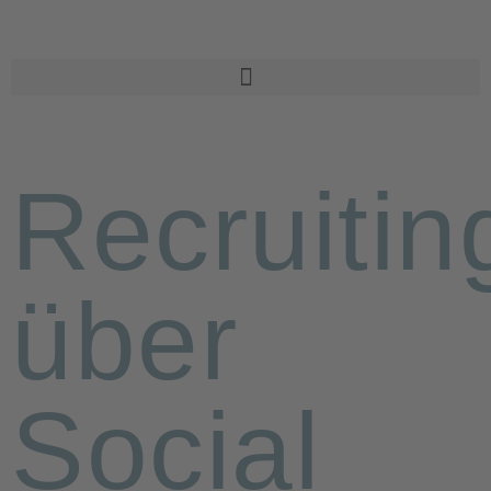
Recruitin
über
Social