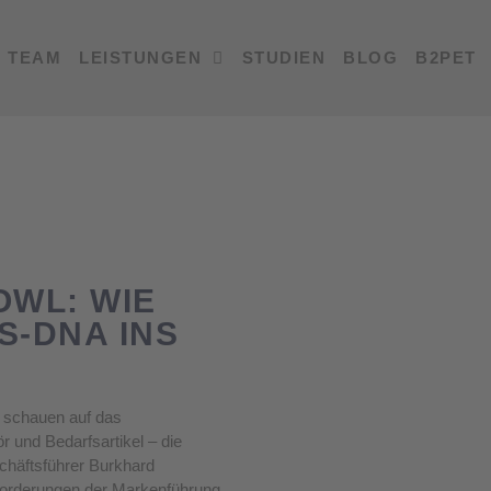
TEAM
LEISTUNGEN
STUDIEN
BLOG
B2PET
OWL: WIE
S-DNA INS
d schauen auf das
 und Bedarfsartikel – die
chäftsführer Burkhard
forderungen der Markenführung