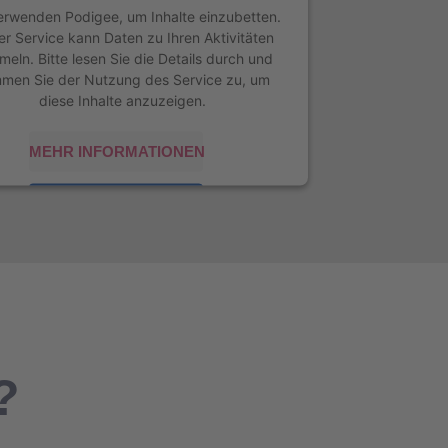
erwenden Podigee, um Inhalte einzubetten.
er Service kann Daten zu Ihren Aktivitäten
eln. Bitte lesen Sie die Details durch und
mmen Sie der Nutzung des Service zu, um
diese Inhalte anzuzeigen.
MEHR INFORMATIONEN
AKZEPTIEREN
powered by
Usercentrics Consent
Management Platform
&
eRecht24
?