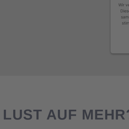
Wir v
Dies
samm
sti
LUST AUF MEHR