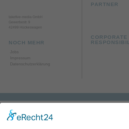
PARTNER
takefive-media GmbH
Gewerbestr. 9
42499 Hückeswagen
CORPORATE 
RESPONSIBI
NOCH MEHR
Jobs
Impressum
Datenschutzerklärung